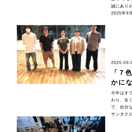
誠にあり
2025年
2025-03-
「７
かに
今年はす
わり、全
で、自分
サンタク