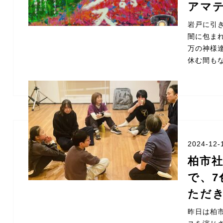
アマ
岩戸に引
闇に包ま
万の神様
休む間もな
2024-12-
柏市
で、
ただ
昨日は柏