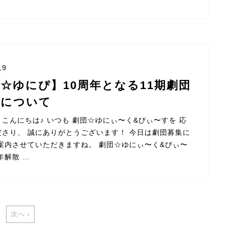
19
☆ゆにぴ】10周年となる11期劇団
集について
こんにちは♪ いつも 劇団☆ゆにぃ〜く&ぴぃ〜すを 応
ださり、 誠にありがとうございます！ 今日は劇団募集に
ご案内させていただきますね。 劇団☆ゆにぃ〜く&ぴぃ〜
年解散 …
次へ ›