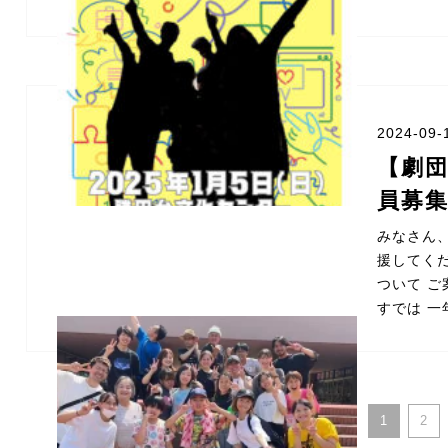
2024-09-
【劇団
員募
みなさん、
援してく
ついて 
すでは 一
1
2