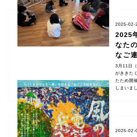
2025-02-
202
なた
なご
3月11
がききた
たため開
しまいま
2025-02-