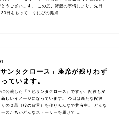
がとうございます。 この度、諸般の事情により、先日
9月30日をもって、ゆにぴの拠点 …
01
色サンタクロース」座席が残りわず
なっています。
でに公演した『７色サンタクロース』ですが、配役も変
く新しいイメージになっています。 今日は新たな配役
なりの０幕（役の背景）を作りみんなで共有中。 どんな
ロースたちがどんなストーリーを届けて …