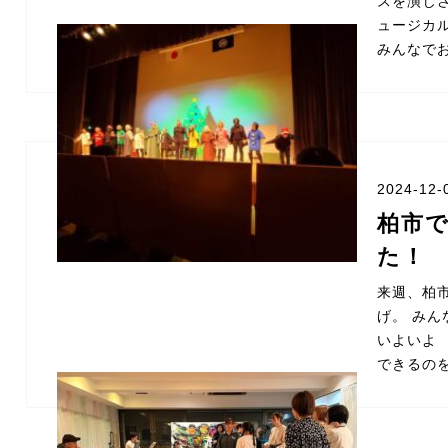
スを演じ
ュージカ
みんなでお
2024-12-
柏市
た！
来週、柏
げ。 み
いよいよ
できるの