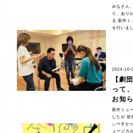
みなさん、
り、ありが
る 新作ミ
を行いまし
2024-10-
【劇
って
お知
新作ミュ
したが 
ぃ〜すから
ュージカル