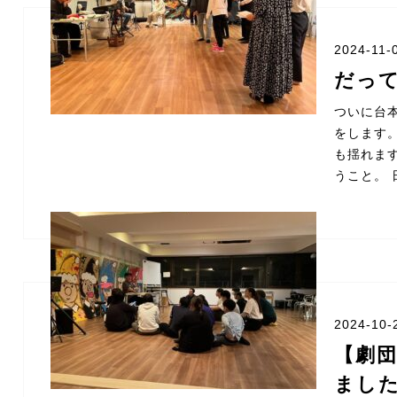
2024-11-
だっ
ついに台
をします
も揺れま
うこと。 
2024-10-
【劇
まし